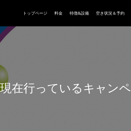
トップページ
料金
特徴&設備
空き状況＆予約
在
行
っ
て
い
る
キ
ャ
ン
ペ
ー